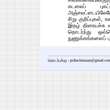
கடலைப் புகட்
அஞ்சலட்டையிலேய
சிறு குறிப்புகள்,
இதழ் திரையச்சு வ
தொடர்ந்து ஒவ்
நுணுக்கங்களைப் பு
தொடர்புக்கு : pollachinasan@gmail.co