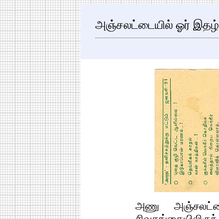
அஞ்சலட்டையில் ஓர் இதழ்
அணு அஞ்சலட்ட
சிவகங்கையிலிர