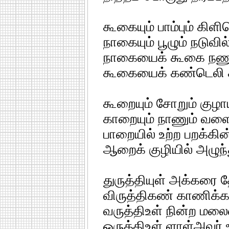
கூகையும் பாம்பும் கிள
நாகையும் பூழும் நடுவ
நாகையைக் கூகை நணுக
கூகையைக் கண்டெலி கூ
கூறையும் சோறும் கு
காறையும் நாணும் வள
பாறையில் உற்ற பறக்கின
ஆறைக் குழியில் அழுந்
துருத்தியுள் அக்கரை 
விருத்திகண் காணிக்கப்
வருத்திஉள் நின்ற மலை
ஒருத்திஉள் ளாள்அவர்