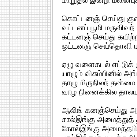
மாறுதல் இன்றி மனைபு
கொட்டனஞ் செய்து குள
வட்டனப் பூமி மருவிவந் 
கட்டனஞ் செய்து கயிற்ற
ஒட்டனஞ் செய்தொளி ய
ஏழு வளைகடல் எட்டுக்
யாழும் விசும்பினில் 
தாழு மிருநிலந் தன்மை
வாழ நினைக்கில தாலய
ஆலிங் கனஞ்செய்து அகம
சால்இங்கு அமைத்துத்
கோல்இங்கு அமைத்தபி