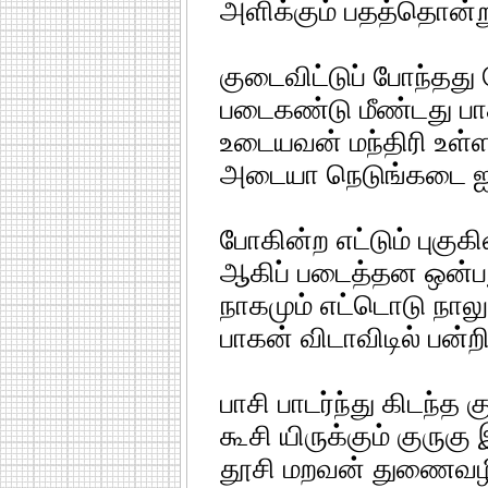
அளிக்கும் பதத்தொன்ற
குடைவிட்டுப் போந்தது
படைகண்டு மீண்டது பா
உடையவன் மந்திரி உள்ள
அடையா நெடுங்கடை ஐந
போகின்ற எட்டும் புகுகி
ஆகிப் படைத்தன ஒன்பத
நாகமும் எட்டொடு நாலு 
பாகன் விடாவிடில் பன்ற
பாசி பாடர்ந்து கிடந்த 
கூசி யிருக்கும் குருக
தூசி மறவன் துணைவழி