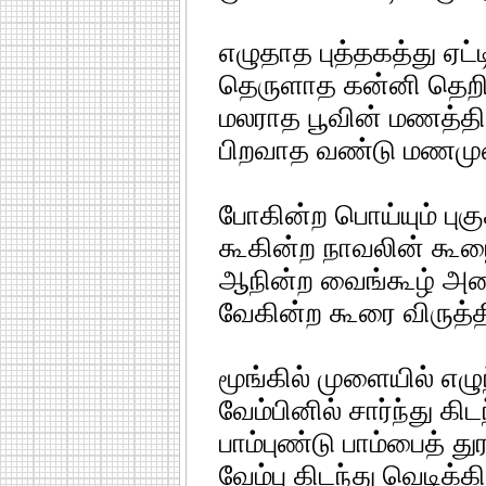
எழுதாத புத்தகத்து ஏட்
தெருளாத கன்னி தெறிந
மலராத பூவின் மணத்தி
பிறவாத வண்டு மணமு
போகின்ற பொய்யும் புக
கூகின்ற நாவலின் கூழ
ஆநின்ற வைங்கூழ் அவ
வேகின்ற கூரை விருத்த
மூங்கில் முளையில் எழு
வேம்பினில் சார்ந்து க
பாம்புண்டு பாம்பைத் து
வேம்பு கிடந்து வெடிக்