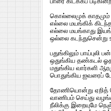
பாரை கிடக்கப் படிகின்
கொல்லைமுக் காதமும்
எல்லை மயங்கிக் கிடந்
எல்லை மயங்காது இயங்க
ஒல்லை கடந்துசென்று 
பதுங்கிலும் பாய்புலி ப
ஒதுங்கிய தண்கடல் ஓ
மதுங்கிய வார்களி ஆர
பொதுங்கிய ஐவரைப் 
தோணியொன்று ஏறித் தெ
வாணிபம் செய்து வழங்
நீலிக்கு இறையுமே நெஞ