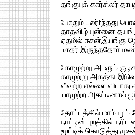
தங்குபுக் கார்சிலர் தா
போதும் புலர்fந்தது ப
தாதவிழ் புன்னை தயங்
ஏதமில் ஈசன்இயங்கு ந
மாதர் இருந்ததோர் மண
கோமுற்று அமரும் குடி
காமுற்று அகத்தி இடு
வீவற்ற எல்லை விடாது 
யாமுற்ற அதட்டினால் 
தோட்டத்தில் மாம்பழம் 
நாட்டின் புறத்தில் நரி
மூட்டிக் கொடுத்து மு