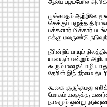
ஆலிப் பழம்போல் அளிக்
முக்காதம் ஆற்றிலே ம
செக்குப் பழுத்த திரிம
பக்கனார் மிக்கார் படங
நக்கு மலருண்டு நடுவுந
நீரின்றிப் பாயும் நிலத்
யாவரும் என்றும் அறிய
கூரும் மழைபொழி யாது
தேரின் இந் நீர்மை திடர
கூகை குருந்தமது ஏறிக
மோகம் உலகுக்கு உணர்
நாகமும் ஒன்று நடுவுரை